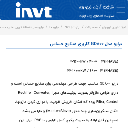
/
/
/
/
شرکت آریان نیرو رای
محصولات
اینوت | INVT
درایو LV
درایو مدل GD800 کاربری صنایع حساس
درایو مدل GD800 کاربری صنایع حساس
4-9600kW / 400v 3(PHASE)
22-12000kW / 690v 3 (PHASE)
درایو GD800 مناسب جهت طراحی مهندسی برای صنایع حساس است و
دارای طراحی ماژولار بصورت یونیت‌های مجزا Rectifier, Converter,
Filter, Control بوده که امکان افزایش ظرفیت با موازی کردن ماژولها،
امکان سنکرون‌سازی چند محور (Master/Slave) را دارا می باشد
همچنین قابل ارائه به صورت پکیج کامل تابلویی با IP54 برای این